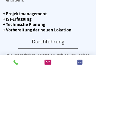
erfordern.
+ Projektmanagement
+ IST-Erfassung
+ Technische Planung
+ Vorbereitung der neuen Lokation
Durchführung
Zur eigentlichen Migration zählen wir neben
der Koordination des Ablaufs, der Techniker
und der Umzugsteams an den
Migrationsterminen auch Tests und Probeläufe
vorab. Ziel ist eine reibungslose Migration in
den geplanten Zeitfenstern zu ermöglichen,
ohne dabei durch bestehende, aber noch nicht
bekannte Probleme behindert zu werden.
Nacharbeiten
Nach Abschluss der Migration sollen Standorte
oftmals bis zu einem gewissen Grad